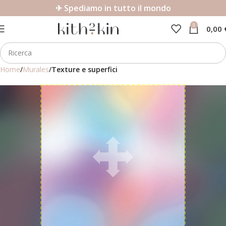
✈ Spediamo in tutto il mondo
0
0,00
Home
Murales
Texture e superfici