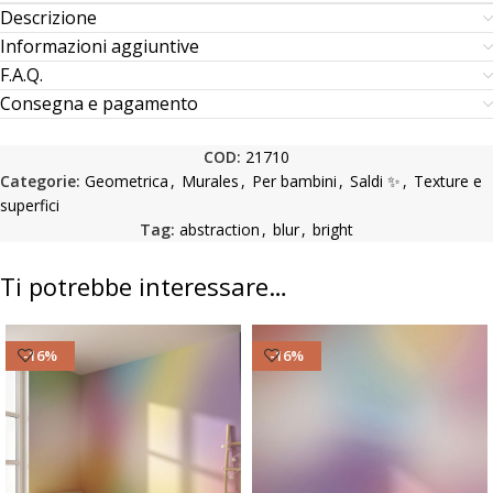
Descrizione
Informazioni aggiuntive
F.A.Q.
Consegna e pagamento
COD:
21710
Categorie:
Geometrica
,
Murales
,
Per bambini
,
Saldi ✨
,
Texture e
superfici
Tag:
abstraction
,
blur
,
bright
Ti potrebbe interessare…
-16%
-16%