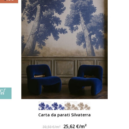
Carta da parati Silvaterra
25,62
€
/m²
30,50
€
/m²