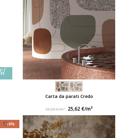
Carta da parati Credo
25,62
€
/m²
30,50
€
/m²
-16%