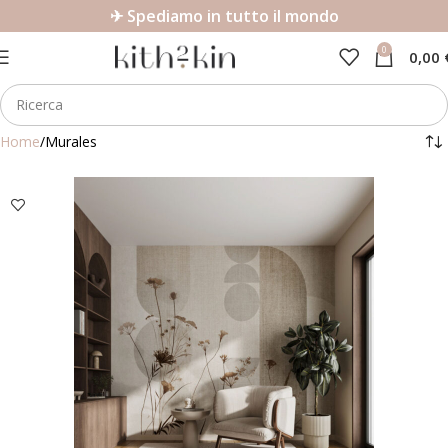
✈ Spediamo in tutto il mondo
0
0,00
Home
Murales