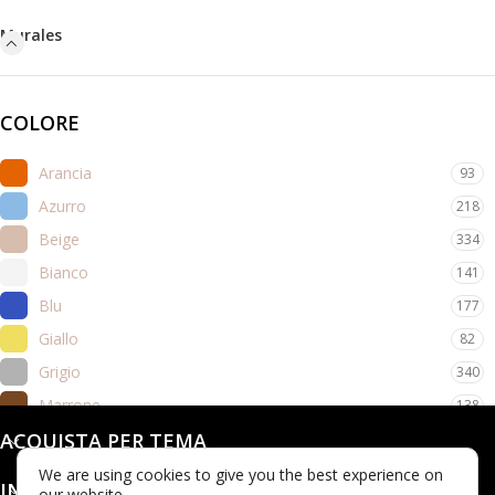
Murales
COLORE
Arancia
93
Azurro
218
Beige
334
Bianco
141
Blu
177
Giallo
82
Grigio
340
Marrone
138
Nero
ACQUISTA PER TEMA
93
Rosa
215
We are using cookies to give you the best experience on
INFO
our website.