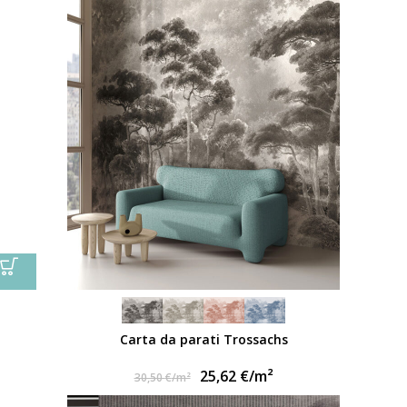
Carta da parati Trossachs
25,62
€
/m²
30,50
€
/m²