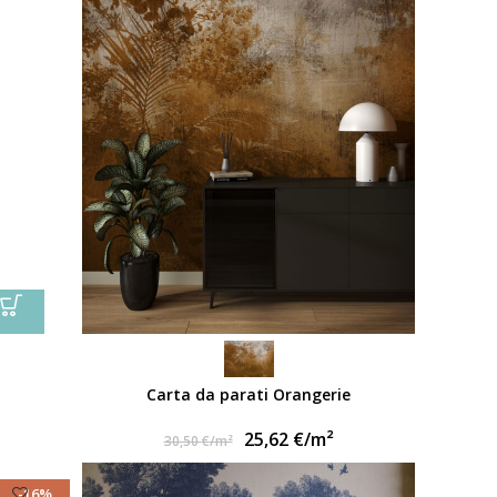
Carta da parati Orangerie
25,62
€
/m²
30,50
€
/m²
-16%