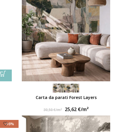
Carta da parati Forest Layers
25,62
€
/m²
30,50
€
/m²
-16%