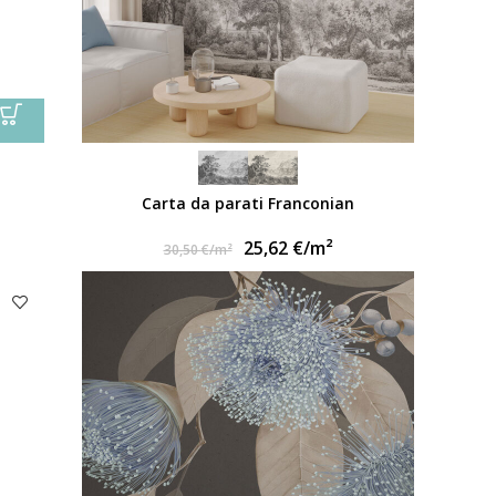
Carta da parati Franconian
25,62
€
/m²
30,50
€
/m²