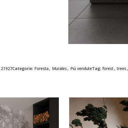
:
21927
Categorie:
Foresta
,
Murales
,
Più vendute
Tag:
forest
,
trees
,