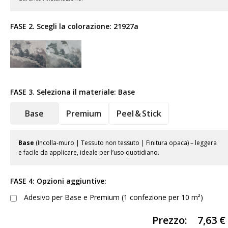
FASE 2. Scegli la colorazione:
21927a
FASE 3. Seleziona il materiale:
Base
Base
Premium
Peel & Stick
Base
(Incolla-muro | Tessuto non tessuto | Finitura opaca) – leggera
e facile da applicare, ideale per l’uso quotidiano.
FASE 4: Opzioni aggiuntive:
Adesivo per Base e Premium (1 confezione per 10 m²)
Prezzo:
7,63
€