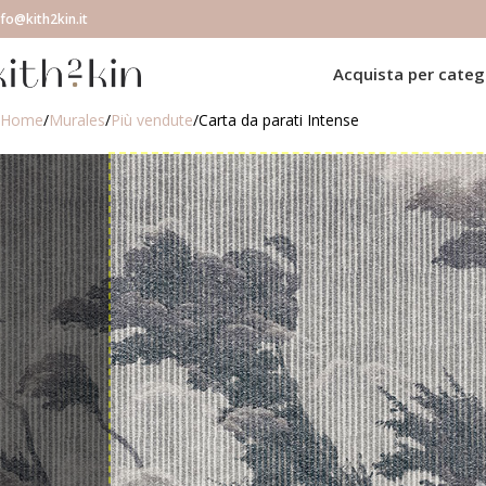
nfo@kith2kin.it
Acquista per categ
Home
Murales
Più vendute
Carta da parati Intense