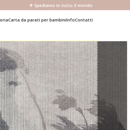
✈ Spediamo in tutto il mondo
oria
Carta da parati per bambini
Info
Contatti