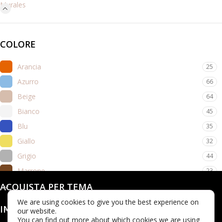
Murales
COLORE
Arancia
25
Azurro
66
Beige
64
Bianco
45
Blu
35
Giallo
32
Grigio
44
Marrone
23
Nero
ACQUISTA PER TEMA
10
Rosa
64
We are using cookies to give you the best experience on
INFO
our website.
Rosso
12
You can find out more about which cookies we are using