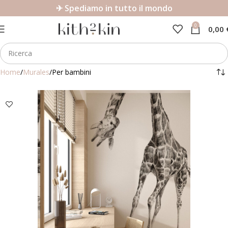
✈ Spediamo in tutto il mondo
0
0,00
Home
Murales
Per bambini