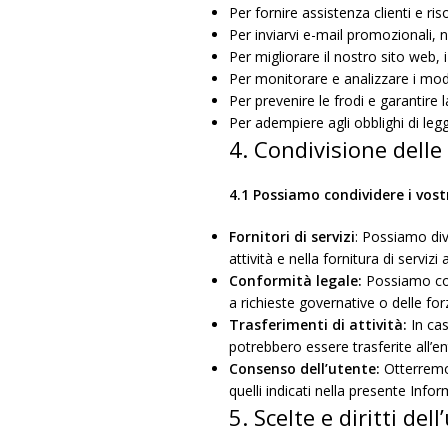
Per fornire assistenza clienti e ri
Per inviarvi e-mail promozionali, ne
Per migliorare il nostro sito web, 
Per monitorare e analizzare i model
Per prevenire le frodi e garantire 
Per adempiere agli obblighi di legge
4. Condivisione delle
4.1 Possiamo condividere i vostr
Fornitori di servizi
: Possiamo divu
attività e nella fornitura di servi
Conformità legale:
Possiamo cond
a richieste governative o delle forz
Trasferimenti di attività:
In cas
potrebbero essere trasferite all’en
Consenso dell’utente:
Otterremo 
quelli indicati nella presente Infor
5. Scelte e diritti del