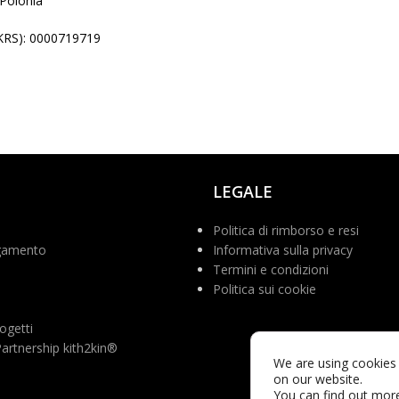
 Polonia
KRS): 0000719719
LEGALE
Politica di rimborso e resi
gamento
Informativa sulla privacy
Termini e condizioni
Politica sui cookie
ogetti
rtnership kith2kin®
We are using cookies 
on our website.
You can find out mor