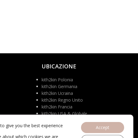
UBICAZIONE
kith2kin Polonia
kith2kin Germania
kith2kin Ucraina
kith2kin Regno Unito
kith2kin Francia
kith2kin USA & Globale
to give you the best experience
Accept
e about which cookies we are