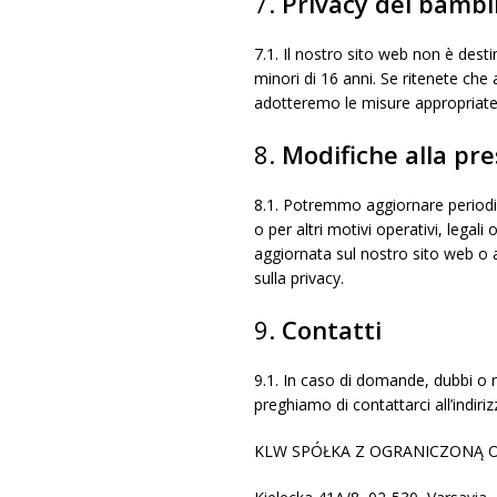
7.
Privacy dei bambi
7.1.
Il nostro sito web non è dest
minori di 16 anni. Se ritenete c
adotteremo le misure appropriate p
8.
Modifiche alla pre
8.1.
Potremmo aggiornare periodica
o per altri motivi operativi, legal
aggiornata sul nostro sito web o a
sulla privacy.
9.
Contatti
9.1.
In caso di domande, dubbi o ric
preghiamo di contattarci all’indiriz
KLW SPÓŁKA Z OGRANICZONĄ OD