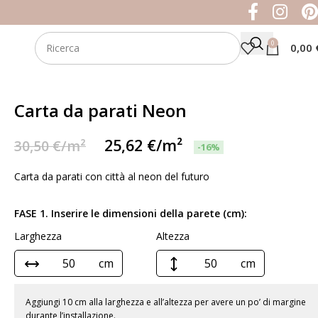
0
0,00
Carta da parati Neon
25,62
€
/m²
30,50
€
/m²
-16%
Carta da parati con città al neon del futuro
FASE 1. Inserire le dimensioni della parete (cm):
Larghezza
Altezza
cm
cm
Aggiungi 10 cm alla larghezza e all’altezza per avere un po’ di margine
durante l’installazione.