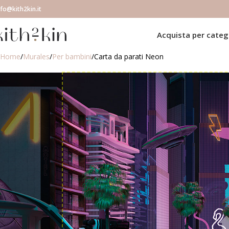
nfo@kith2kin.it
Acquista per categ
Home
Murales
Per bambini
Carta da parati Neon