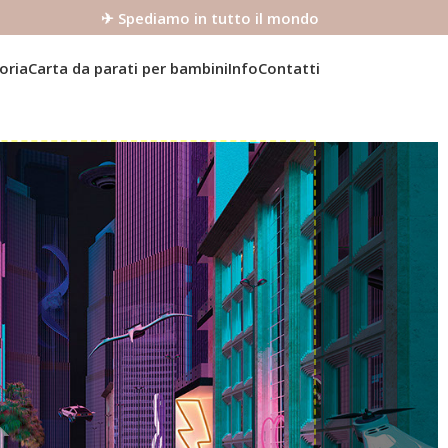
✈ Spediamo in tutto il mondo
oria
Carta da parati per bambini
Info
Contatti