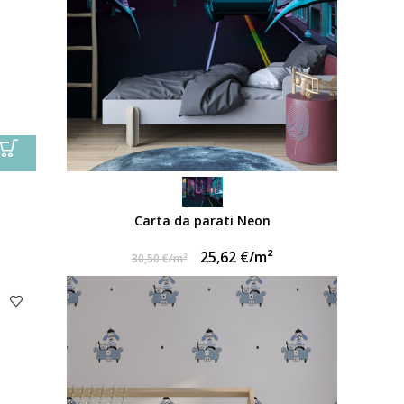
Carta da parati Neon
25,62
€
/m²
30,50
€
/m²