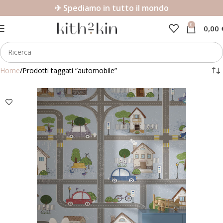
✈ Spediamo in tutto il mondo
0
0,00
Home
Prodotti taggati “automobile”