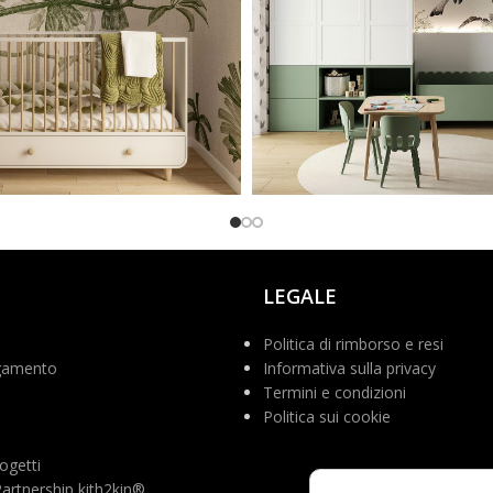
adesign
@aneta_curly_mom
LEGALE
Politica di rimborso e resi
gamento
Informativa sulla privacy
Termini e condizioni
Politica sui cookie
ogetti
rtnership kith2kin®