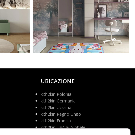
UBICAZIONE
kith2kin Polonia
kith2kin Germania
kith2kin Ucraina
kith2kin Regno Unito
kith2kin Francia
kith2kin USA & Globale