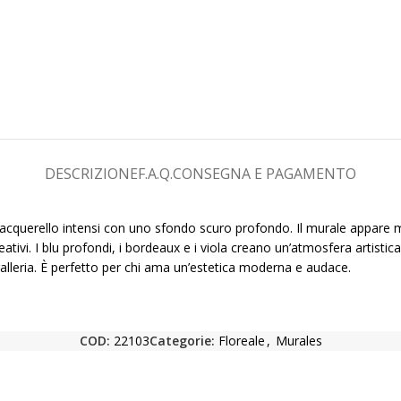
DESCRIZIONE
F.A.Q.
CONSEGNA E PAGAMENTO
d acquerello intensi con uno sfondo scuro profondo. Il murale appare 
tivi. I blu profondi, i bordeaux e i viola creano un’atmosfera artistica
alleria. È perfetto per chi ama un’estetica moderna e audace.
COD:
22103
Categorie:
Floreale
,
Murales