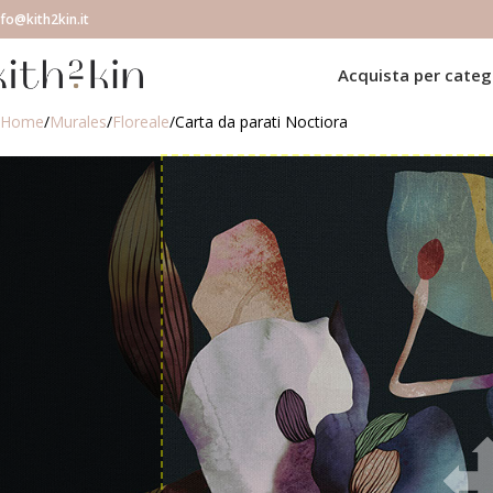
nfo@kith2kin.it
Acquista per categ
Home
Murales
Floreale
Carta da parati Noctiora