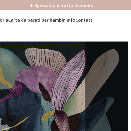
✈ Spediamo in tutto il mondo
oria
Carta da parati per bambini
Info
Contatti