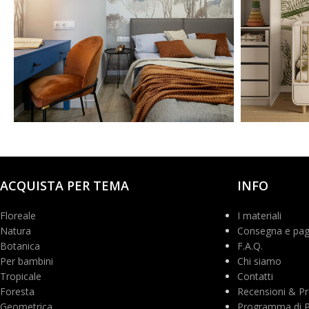
@polilinia.design
@balick
ACQUISTA PER TEMA
INFO
Floreale
I materiali
Natura
Consegna e pa
Botanica
F.A.Q.
Per bambini
Chi siamo
Tropicale
Contatti
Foresta
Recensioni & Pr
Geometrica
Programma di Pa