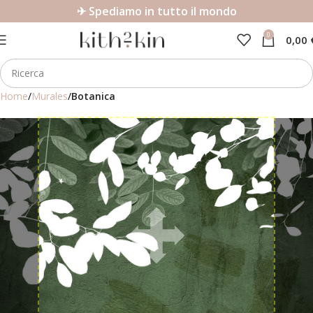
✈ Spediamo in tutto il mondo
0
0,00
Home
Murales
Botanica