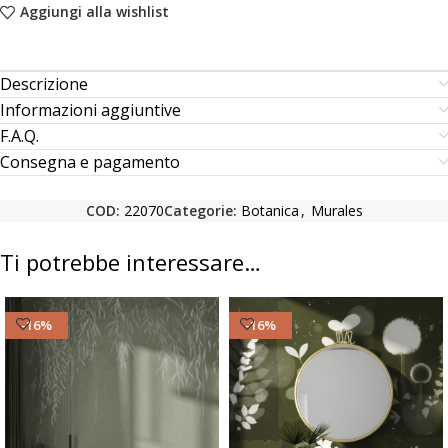
Aggiungi alla wishlist
Descrizione
Informazioni aggiuntive
F.A.Q.
Consegna e pagamento
COD:
22070
Categorie:
Botanica
,
Murales
Ti potrebbe interessare…
-16%
-16%