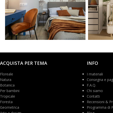
@polilinia.design
@balick
ACQUISTA PER TEMA
INFO
Floreale
I materiali
Natura
Consegna e pa
Botanica
F.A.Q.
Per bambini
Chi siamo
Tropicale
Contatti
Foresta
Recensioni & Pr
Geometrica
Programma di Pa
Arte e design
Blog