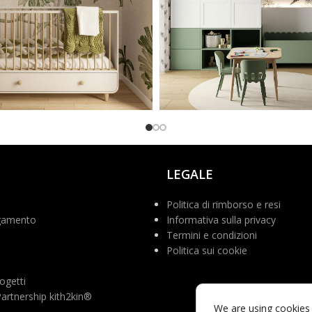
adesign
@aneta_curly_mom
LEGALE
Politica di rimborso e resi
gamento
Informativa sulla privacy
Termini e condizioni
Politica sui cookie
ogetti
rtnership kith2kin®
We are using cookies 