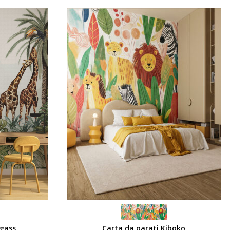
SCEGLI
ngass
Carta da parati Kiboko