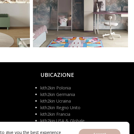
UBICAZIONE
kith2kin Polonia
kith2kin Germania
kith2kin Ucraina
kith2kin Regno Unito
kith2kin Francia
kith2kin USA & Globale
to give you the best experience