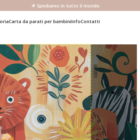
✈ Spediamo in tutto il mondo
oria
Carta da parati per bambini
Info
Contatti