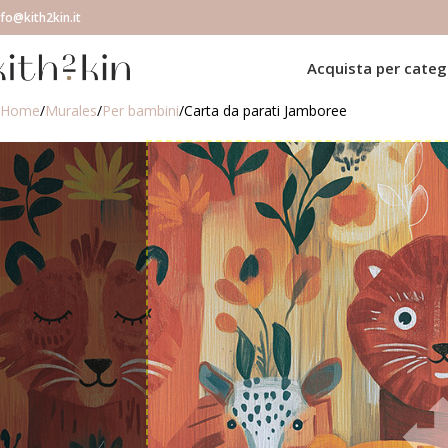
nfo@kith2kin.it
Acquista per categ
Home
Murales
Per bambini
Carta da parati Jamboree