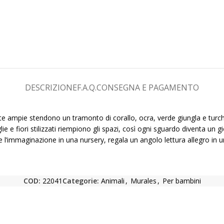
DESCRIZIONE
F.A.Q.
CONSEGNA E PAGAMENTO
ate ampie stendono un tramonto di corallo, ocra, verde giungla e turch
lie e fiori stilizzati riempiono gli spazi, così ogni sguardo diventa un
e l’immaginazione in una nursery, regala un angolo lettura allegro in un
COD:
22041
Categorie:
Animali
,
Murales
,
Per bambini