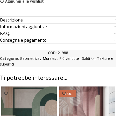
Aggiungi alla wishlist
Descrizione
Informazioni aggiuntive
F.A.Q.
Consegna e pagamento
COD:
21988
Categorie:
Geometrica
,
Murales
,
Più vendute
,
Saldi ✨
,
Texture e
superfici
Ti potrebbe interessare…
-16%