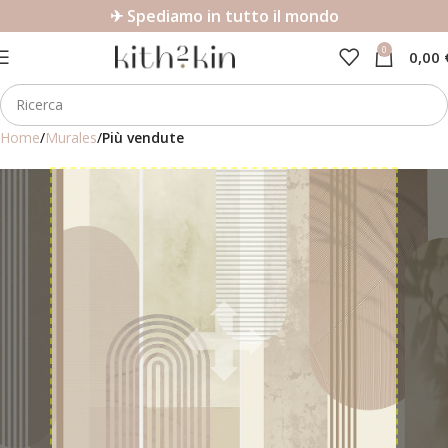
✈ Spediamo in tutto il mondo
0
0,00
Home
Murales
Più vendute