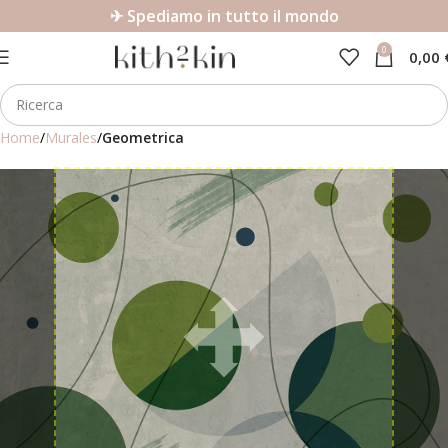
✈ Spediamo in tutto il mondo
0
0,00
Home
Murales
Geometrica