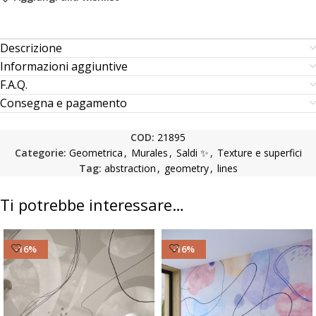
Descrizione
Informazioni aggiuntive
F.A.Q.
Consegna e pagamento
COD:
21895
Categorie:
Geometrica
,
Murales
,
Saldi ✨
,
Texture e superfici
Tag:
abstraction
,
geometry
,
lines
Ti potrebbe interessare…
-16%
-16%