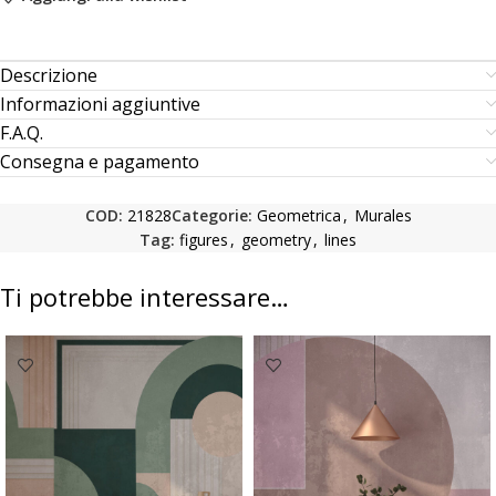
Descrizione
Informazioni aggiuntive
F.A.Q.
Consegna e pagamento
COD:
21828
Categorie:
Geometrica
,
Murales
Tag:
figures
,
geometry
,
lines
Ti potrebbe interessare…