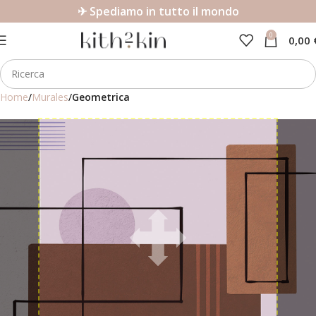
✈ Spediamo in tutto il mondo
0
0,00
Home
Murales
Geometrica