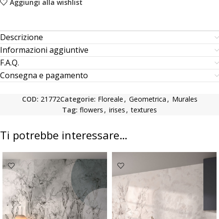
Aggiungi alla wishlist
Descrizione
Informazioni aggiuntive
F.A.Q.
Consegna e pagamento
COD:
21772
Categorie:
Floreale
,
Geometrica
,
Murales
Tag:
flowers
,
irises
,
textures
Ti potrebbe interessare…