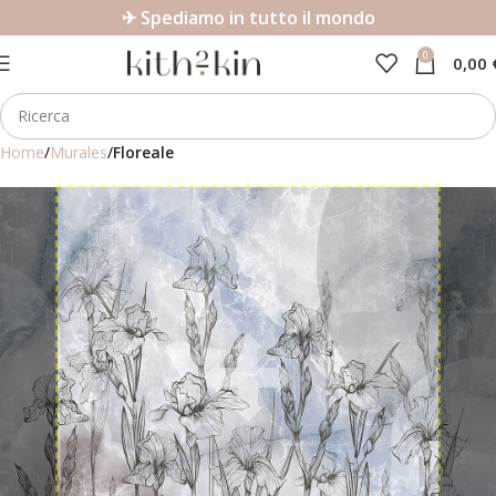
✈ Spediamo in tutto il mondo
0
0,00
Home
Murales
Floreale