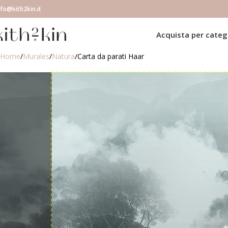
nfo@kith2kin.it
Acquista per categ
Home
Murales
Natura
Carta da parati Haar