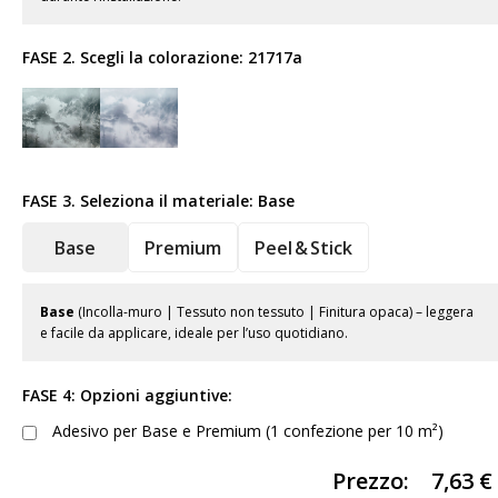
FASE 2. Scegli la colorazione:
21717a
FASE 3. Seleziona il materiale:
Base
Base
Premium
Peel & Stick
Base
(Incolla-muro | Tessuto non tessuto | Finitura opaca) – leggera
e facile da applicare, ideale per l’uso quotidiano.
FASE 4: Opzioni aggiuntive:
Adesivo per Base e Premium (1 confezione per 10 m²)
Prezzo:
7,63
€