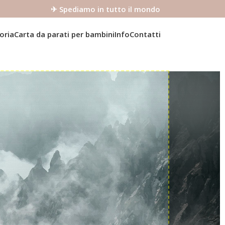
✈ Spediamo in tutto il mondo
oria
Carta da parati per bambini
Info
Contatti