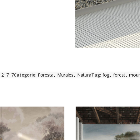
:
21717
Categorie:
Foresta
,
Murales
,
Natura
Tag:
fog
,
forest
,
moun