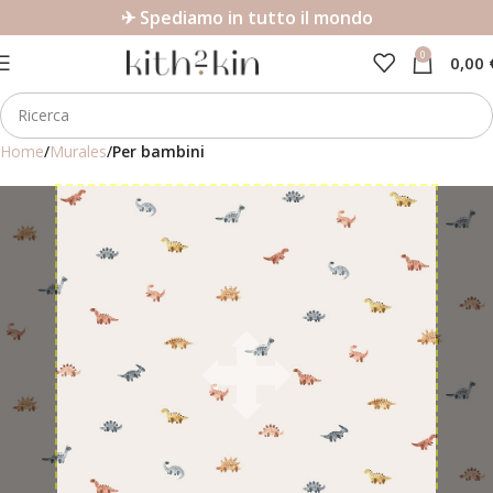
✈ Spediamo in tutto il mondo
0
0,00
Home
Murales
Per bambini