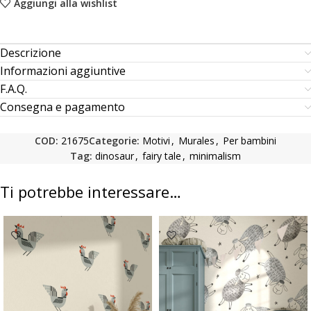
Aggiungi alla wishlist
Descrizione
Informazioni aggiuntive
F.A.Q.
Consegna e pagamento
COD:
21675
Categorie:
Motivi
,
Murales
,
Per bambini
Tag:
dinosaur
,
fairy tale
,
minimalism
Ti potrebbe interessare…