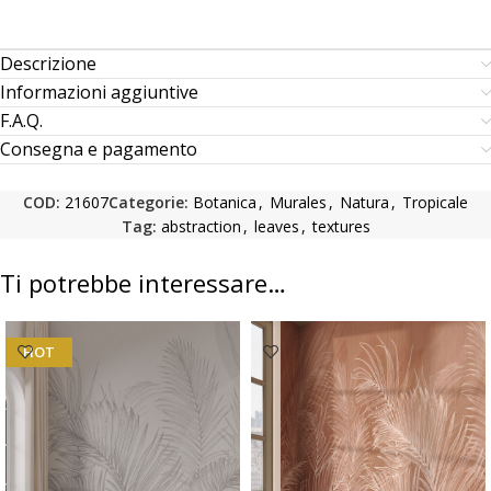
Descrizione
Informazioni aggiuntive
F.A.Q.
Consegna e pagamento
COD:
21607
Categorie:
Botanica
,
Murales
,
Natura
,
Tropicale
Tag:
abstraction
,
leaves
,
textures
Ti potrebbe interessare…
HOT