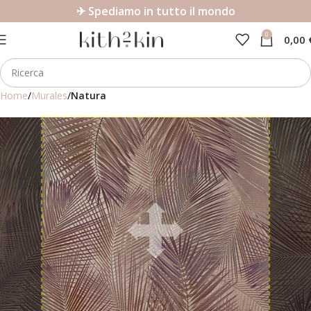
✈ Spediamo in tutto il mondo
0
0,00
Home
Murales
Natura