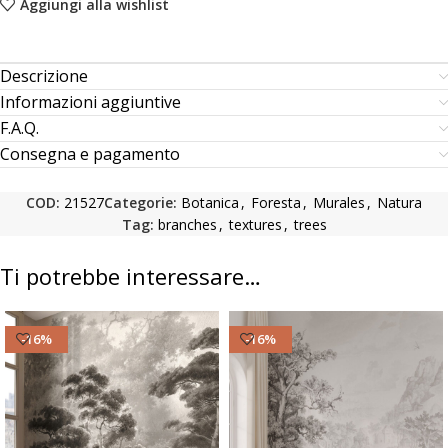
Aggiungi alla wishlist
Descrizione
Informazioni aggiuntive
F.A.Q.
Consegna e pagamento
COD:
21527
Categorie:
Botanica
,
Foresta
,
Murales
,
Natura
Tag:
branches
,
textures
,
trees
Ti potrebbe interessare…
-16%
-16%