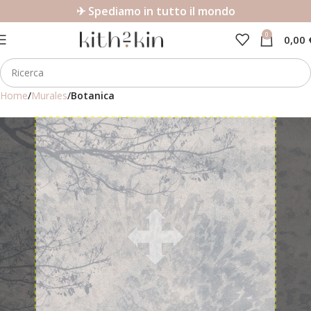
✈ Spediamo in tutto il mondo
0
0,00
Home
Murales
Botanica