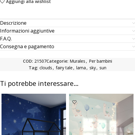
Aggiungi alla wishlist
Descrizione
Informazioni aggiuntive
F.A.Q.
Consegna e pagamento
COD:
21507
Categorie:
Murales
,
Per bambini
Tag:
clouds
,
fairy tale
,
lama
,
sky
,
sun
Ti potrebbe interessare…