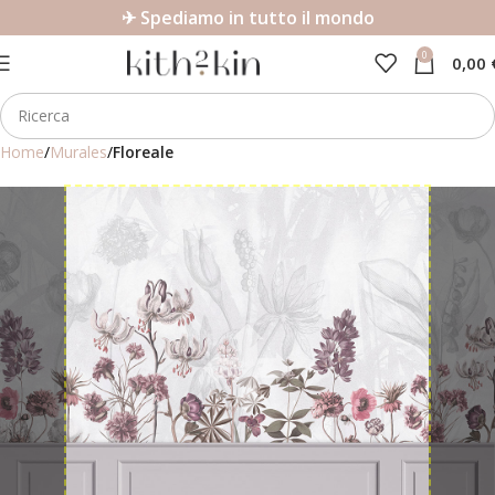
✈ Spediamo in tutto il mondo
0
0,00
Home
Murales
Floreale