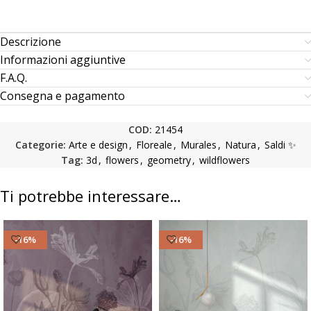
Descrizione
Informazioni aggiuntive
F.A.Q.
Consegna e pagamento
COD:
21454
Categorie:
Arte e design
,
Floreale
,
Murales
,
Natura
,
Saldi ✨
Tag:
3d
,
flowers
,
geometry
,
wildflowers
Ti potrebbe interessare…
-16%
-16%