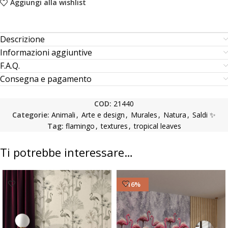
Aggiungi alla wishlist
Descrizione
Informazioni aggiuntive
F.A.Q.
Consegna e pagamento
COD:
21440
Categorie:
Animali
,
Arte e design
,
Murales
,
Natura
,
Saldi ✨
Tag:
flamingo
,
textures
,
tropical leaves
Ti potrebbe interessare…
-16%