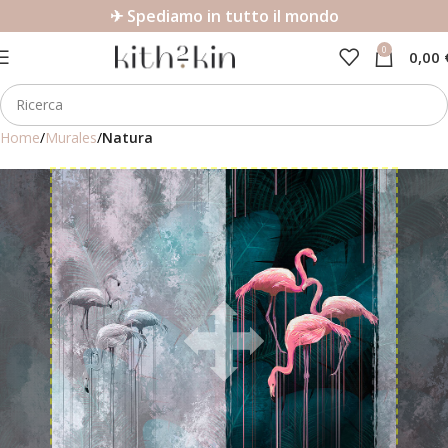
✈ Spediamo in tutto il mondo
0
0,00
Home
Murales
Natura