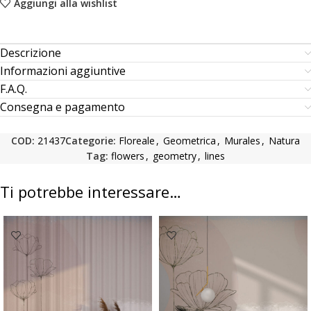
Aggiungi alla wishlist
Descrizione
Informazioni aggiuntive
F.A.Q.
Consegna e pagamento
COD:
21437
Categorie:
Floreale
,
Geometrica
,
Murales
,
Natura
Tag:
flowers
,
geometry
,
lines
Ti potrebbe interessare…