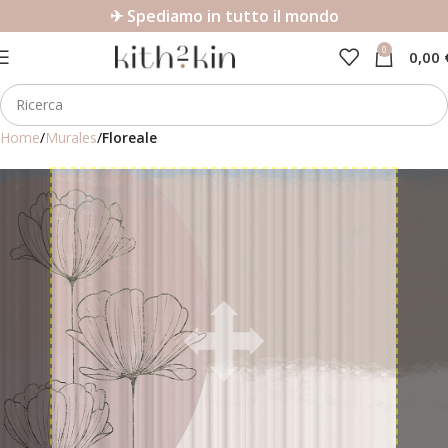
✈ Spediamo in tutto il mondo
0
0,00
Home
Murales
Floreale