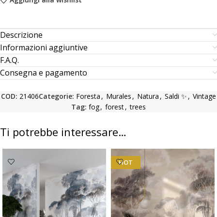
Descrizione
Informazioni aggiuntive
F.A.Q.
Consegna e pagamento
COD:
21406
Categorie:
Foresta
,
Murales
,
Natura
,
Saldi ✨
,
Vintage
Tag:
fog
,
forest
,
trees
Ti potrebbe interessare…
HOT