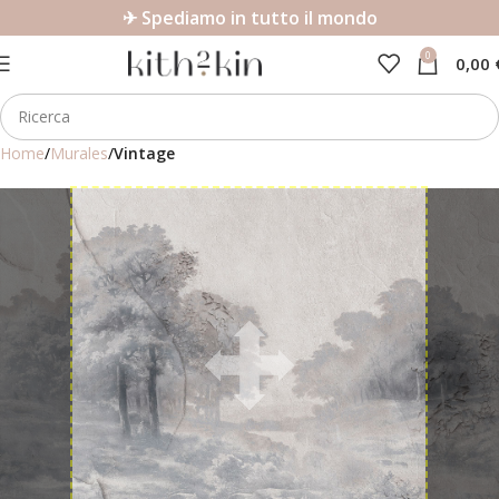
✈ Spediamo in tutto il mondo
0
0,00
Home
Murales
Vintage