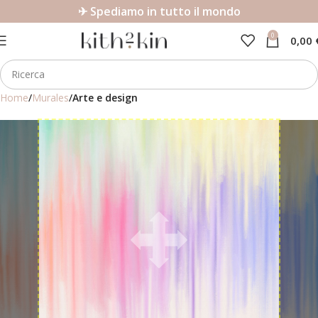
✈ Spediamo in tutto il mondo
0
0,00
Home
Murales
Arte e design