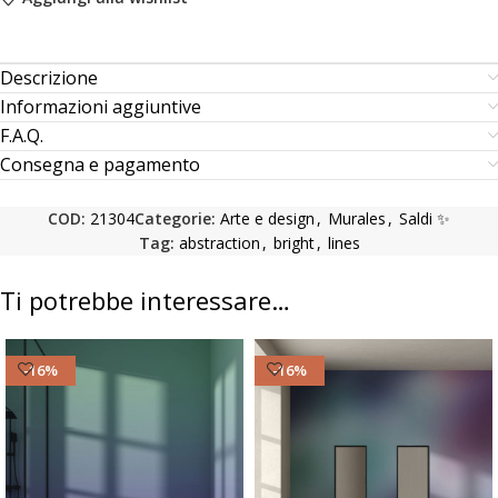
Descrizione
Informazioni aggiuntive
F.A.Q.
Consegna e pagamento
COD:
21304
Categorie:
Arte e design
,
Murales
,
Saldi ✨
Tag:
abstraction
,
bright
,
lines
Ti potrebbe interessare…
-16%
-16%