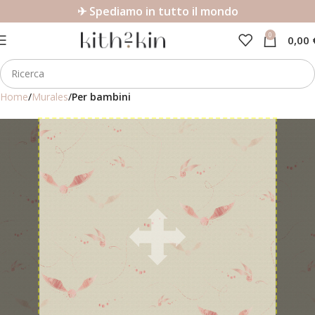
✈ Spediamo in tutto il mondo
0
0,00
Home
Murales
Per bambini