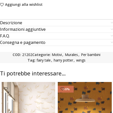
Aggiungi alla wishlist
Descrizione
Informazioni aggiuntive
F.A.Q.
Consegna e pagamento
COD:
21202
Categorie:
Motivi
,
Murales
,
Per bambini
Tag:
fairy tale
,
harry potter
,
wings
Ti potrebbe interessare…
-16%