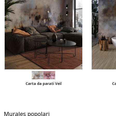
SCEGLI
SCEGLI
Carta da parati Veil
Ca
Murales popolari