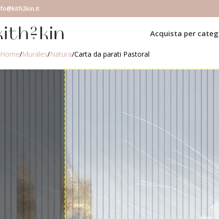
nfo@kith2kin.it
Acquista per categ
Home
Murales
Natura
Carta da parati Pastoral