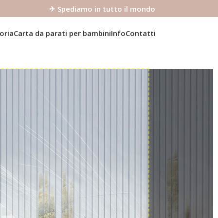
✈ Spediamo in tutto il mondo
oria
Carta da parati per bambini
Info
Contatti