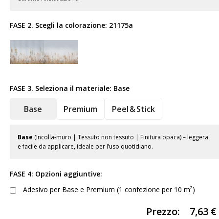
FASE 2. Scegli la colorazione:
21175a
FASE 3. Seleziona il materiale:
Base
Base
Premium
Peel & Stick
Base
(Incolla-muro | Tessuto non tessuto | Finitura opaca) – leggera
e facile da applicare, ideale per l’uso quotidiano.
FASE 4: Opzioni aggiuntive:
Adesivo per Base e Premium (1 confezione per 10 m²)
Prezzo:
7,63
€