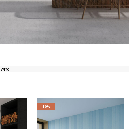
wind
-16%