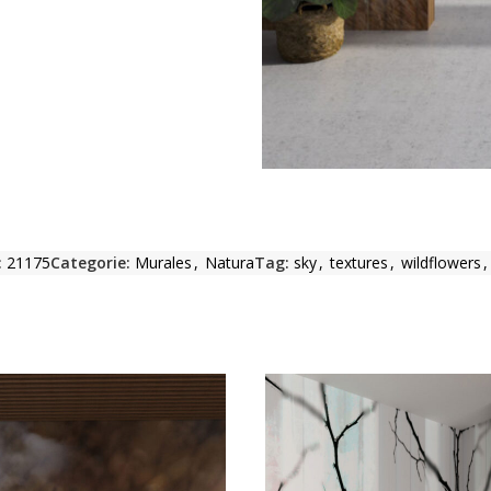
:
21175
Categorie:
Murales
,
Natura
Tag:
sky
,
textures
,
wildflowers
,