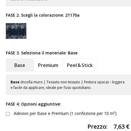
FASE 2. Scegli la colorazione:
21170a
FASE 3. Seleziona il materiale:
Base
Base
Premium
Peel & Stick
Base
(Incolla-muro | Tessuto non tessuto | Finitura opaca) – leggera
e facile da applicare, ideale per l’uso quotidiano.
FASE 4: Opzioni aggiuntive:
Adesivo per Base e Premium (1 confezione per 10 m²)
Prezzo:
7,63
€