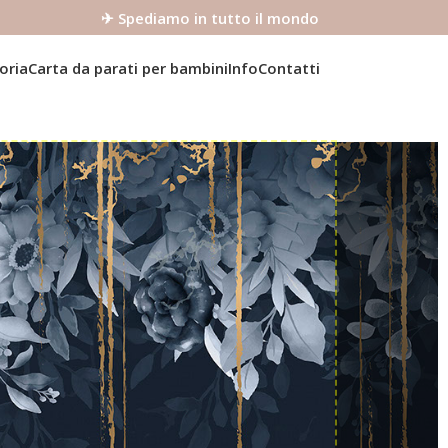
✈ Spediamo in tutto il mondo
oria
Carta da parati per bambini
Info
Contatti