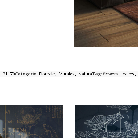
:
21170
Categorie:
Floreale
,
Murales
,
Natura
Tag:
flowers
,
leaves
,