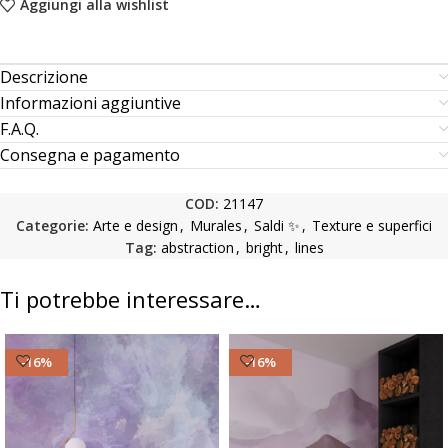
Aggiungi alla wishlist
Descrizione
Informazioni aggiuntive
F.A.Q.
Consegna e pagamento
COD:
21147
Categorie:
Arte e design
,
Murales
,
Saldi ✨
,
Texture e superfici
Tag:
abstraction
,
bright
,
lines
Ti potrebbe interessare…
-16%
-16%