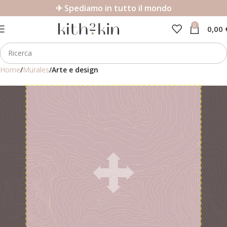
✈ Spediamo in tutto il mondo
0
0,00
Home
Murales
Arte e design