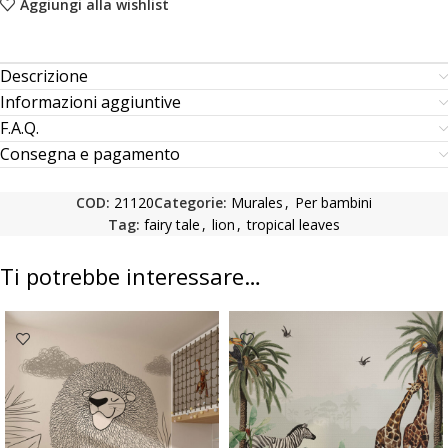
Aggiungi alla wishlist
Descrizione
Informazioni aggiuntive
F.A.Q.
Consegna e pagamento
COD:
21120
Categorie:
Murales
,
Per bambini
Tag:
fairy tale
,
lion
,
tropical leaves
Ti potrebbe interessare…