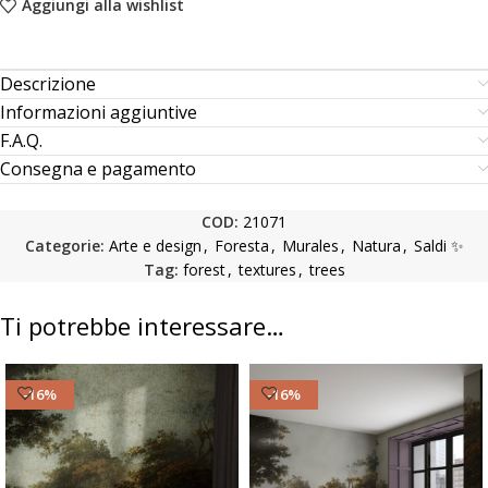
Aggiungi alla wishlist
Descrizione
Informazioni aggiuntive
F.A.Q.
Consegna e pagamento
COD:
21071
Categorie:
Arte e design
,
Foresta
,
Murales
,
Natura
,
Saldi ✨
Tag:
forest
,
textures
,
trees
Ti potrebbe interessare…
-16%
-16%