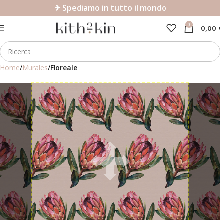
✈ Spediamo in tutto il mondo
0
0,00
Home
Murales
Floreale