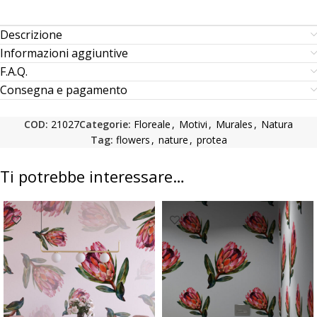
Descrizione
Informazioni aggiuntive
F.A.Q.
Consegna e pagamento
COD:
21027
Categorie:
Floreale
,
Motivi
,
Murales
,
Natura
Tag:
flowers
,
nature
,
protea
Ti potrebbe interessare…